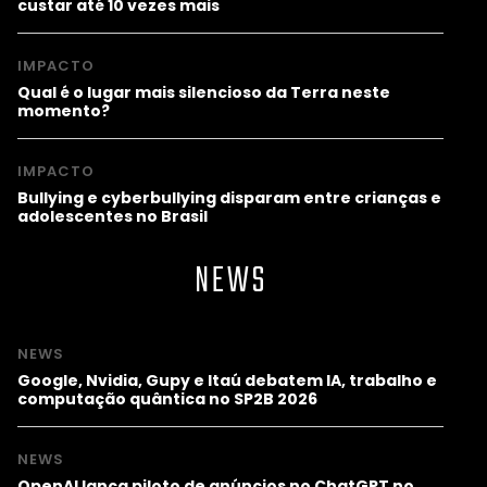
custar até 10 vezes mais
IMPACTO
Qual é o lugar mais silencioso da Terra neste
momento?
IMPACTO
Bullying e cyberbullying disparam entre crianças e
adolescentes no Brasil
NEWS
NEWS
Google, Nvidia, Gupy e Itaú debatem IA, trabalho e
computação quântica no SP2B 2026
NEWS
OpenAI lança piloto de anúncios no ChatGPT no