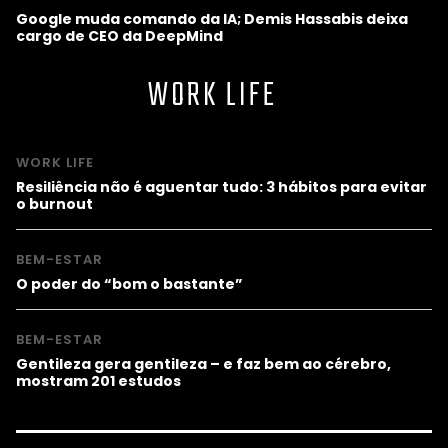
Google muda comando da IA; Demis Hassabis deixa
cargo de CEO da DeepMind
WORK LIFE
WORK LIFE
Resiliência não é aguentar tudo: 3 hábitos para evitar
o burnout
BEM-ESTAR
O poder do “bom o bastante”
BEM-ESTAR
Gentileza gera gentileza – e faz bem ao cérebro,
mostram 201 estudos