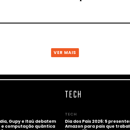
VER MAIS
TECH
TECH
idia, Gupy e Itaú debatem
Dia dos Pais 2026: 5 presente
ho e computação quântica
Amazon para pais que trab