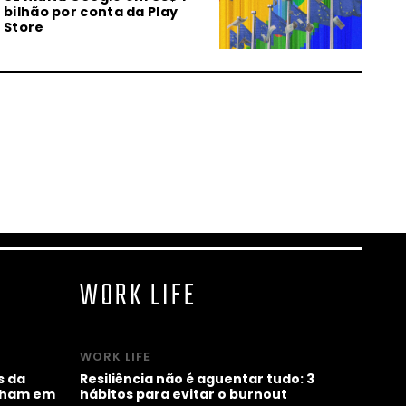
bilhão por conta da Play
Store
23.07.2026 | 13:02
O que é a machosfera?
Entenda por que ONU e
Unicef fizeram um alerta
23.07.2026 | 07:00
MARTE Festival reúne arte,
tecnologia e futuros do Sul
Global em Ouro Preto
WORK LIFE
22.07.2026 | 17:27
Machosfera preocupa: ONU
e Unicef lançam guia para
ajudar pais
WORK LIFE
s da
Resiliência não é aguentar tudo: 3
alham em
hábitos para evitar o burnout