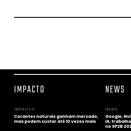
IMPACTO
NEWS
IMPACTO
NEWS
Corantes naturais ganham mercado,
Google, Nv
mas podem custar até 10 vezes mais
IA, trabal
no SP2B 20