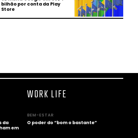
bilhão por conta da Play
Store
23.07.2026 | 13:02
O que é a machosfera?
Entenda por que ONU e
Unicef fizeram um alerta
23.07.2026 | 07:00
MARTE Festival reúne arte,
tecnologia e futuros do Sul
Global em Ouro Preto
WORK LIFE
22.07.2026 | 17:27
Machosfera preocupa: ONU
e Unicef lançam guia para
BEM-ESTAR
ajudar pais
s da
O poder do “bom o bastante”
alham em