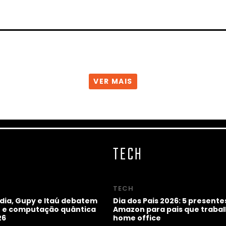
VER MAIS
TECH
TECH
idia, Gupy e Itaú debatem
Dia dos Pais 2026: 5 presente
ho e computação quântica
Amazon para pais que trab
26
home office