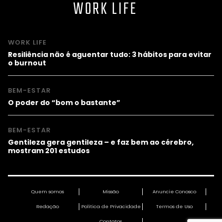
WORK LIFE
WORK LIFE
Resiliência não é aguentar tudo: 3 hábitos para evitar
o burnout
BEM-ESTAR
O poder do “bom o bastante”
BEM-ESTAR
Gentileza gera gentileza – e faz bem ao cérebro,
mostram 201 estudos
Quem somos
Missão
Anuncie Conosco
Redação
Política de Privacidade
Termos de Uso
Contatos