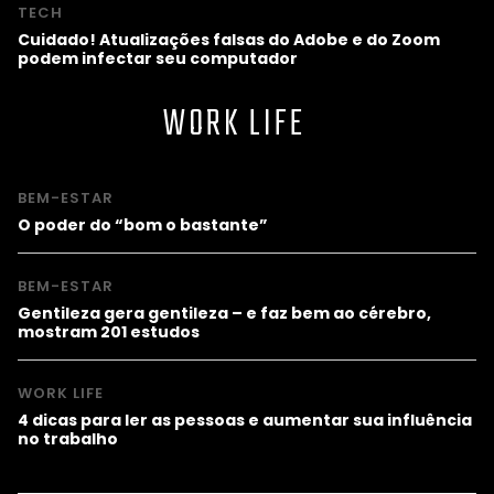
TECH
Cuidado! Atualizações falsas do Adobe e do Zoom
podem infectar seu computador
WORK LIFE
BEM-ESTAR
O poder do “bom o bastante”
BEM-ESTAR
Gentileza gera gentileza – e faz bem ao cérebro,
mostram 201 estudos
WORK LIFE
4 dicas para ler as pessoas e aumentar sua influência
no trabalho