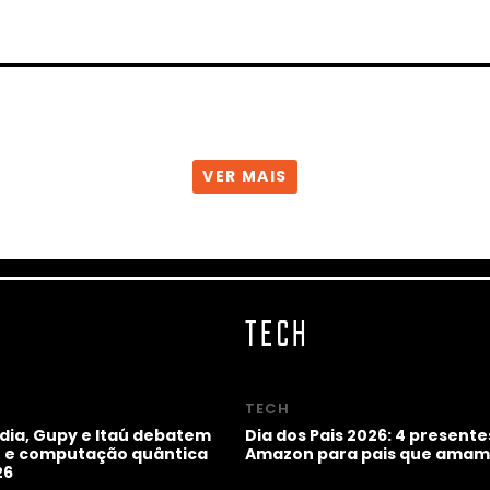
VER MAIS
TECH
TECH
idia, Gupy e Itaú debatem
Dia dos Pais 2026: 4 presente
ho e computação quântica
Amazon para pais que amam
26