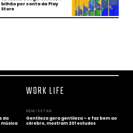
bilhão por conta da Play
Store
23.07.2026 | 13:02
O que é a machosfera?
Entenda por que ONU e
Unicef fizeram um alerta
23.07.2026 | 07:00
MARTE Festival reúne arte,
tecnologia e futuros do Sul
Global em Ouro Preto
WORK LIFE
22.07.2026 | 17:27
Machosfera preocupa: ONU
e Unicef lançam guia para
BEM-ESTAR
ajudar pais
s da
Gentileza gera gentileza – e faz bem ao
 música
cérebro, mostram 201 estudos