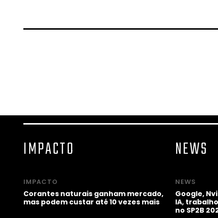
IMPACTO
NEWS
IMPACTO
NEWS
Corantes naturais ganham mercado,
Google, Nv
mas podem custar até 10 vezes mais
IA, trabal
no SP2B 20