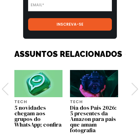
ASSUNTOS RELACIONADOS
TECH
TECH
TECH
5 novidades
Dia dos Pais 2026:
Gala
chegam aos
5 presentes da
Ultra
grupos do
Amazon para pais
chega
WhatsApp; confira
que amam
veja 
nd
fotografia
novi