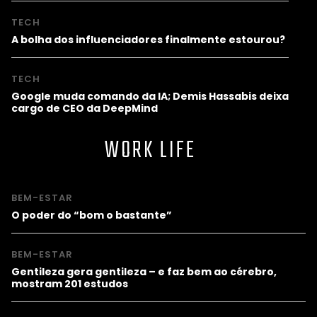
TECH
A bolha dos influenciadores finalmente estourou?
TECH
Google muda comando da IA; Demis Hassabis deixa
cargo de CEO da DeepMind
WORK LIFE
BEM-ESTAR
O poder do “bom o bastante”
BEM-ESTAR
Gentileza gera gentileza – e faz bem ao cérebro,
mostram 201 estudos