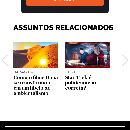
ASSUNTOS RELACIONADOS
IMPACTO
TECH
TECH
Como o filme Duna
Star Trek é
Como
se transformou
politicamente
nave 
ira
em um libelo ao
correta?
que a
ambientalismo
Segu
ciênc
como 