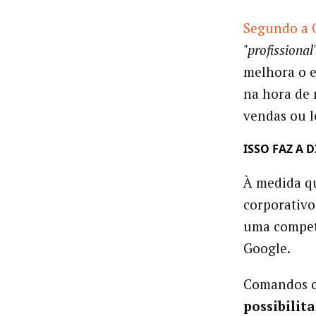
Segundo a 
"profissional
melhora o e
na hora de 
vendas ou l
ISSO FAZ A 
À medida q
corporativo
uma competê
Google.
Comandos cl
possibilit