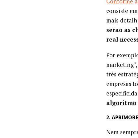
Conforme a
consiste em
mais detalh
serão as c
real neces
Por exemplo
marketing"
três estrat
empresas lo
especificid
algoritmo
2. APRIMOR
Nem sempre 