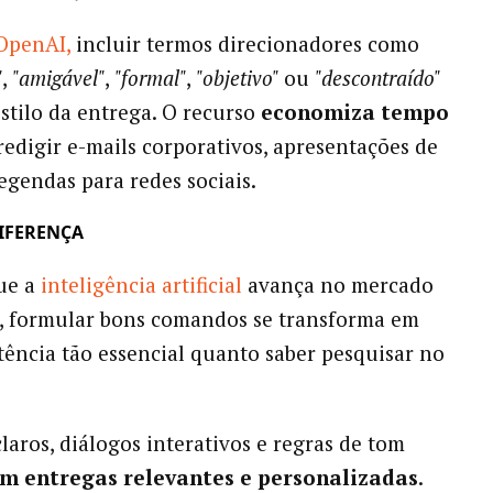
OpenAI,
incluir termos direcionadores como
"
,
"amigável"
,
"formal"
,
"objetivo"
ou
"descontraído"
stilo da entrega. O recurso
economiza tempo
redigir e-mails corporativos, apresentações de
egendas para redes sociais.
DIFERENÇA
ue a
inteligência artificial
avança no mercado
, formular bons comandos se transforma em
ncia tão essencial quanto saber pesquisar no
aros, diálogos interativos e regras de tom
am entregas relevantes e personalizadas
.