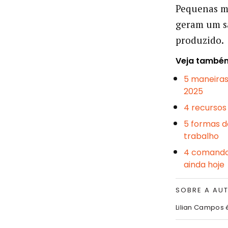
Pequenas m
geram um sa
produzido.
Veja també
5 maneiras
2025
4 recursos
5 formas d
trabalho
4 comando
ainda hoje
SOBRE A AU
Lilian Campos 