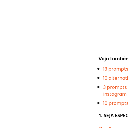
Veja també
13 prompts
10 alterna
3 prompts 
Instagram
10 prompt
1. SEJA ESP