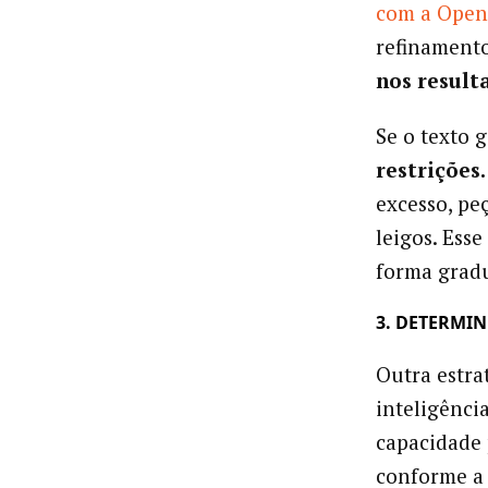
com a Open
refinament
nos result
Se o texto 
restrições.
excesso, pe
leigos. Ess
forma gradu
3. DETERMI
Outra estra
inteligência
capacidade 
conforme a 