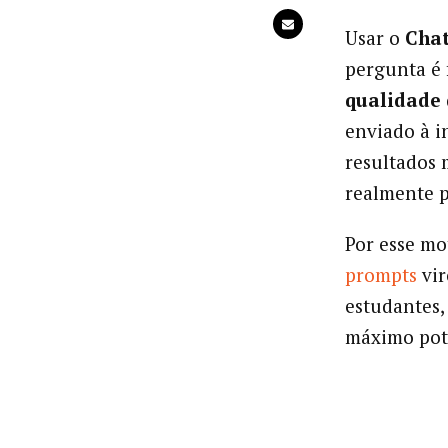
Usar o
Cha
pergunta é 
qualidade 
enviado à in
resultados 
realmente p
Por esse mo
prompts
vi
estudantes,
máximo pote