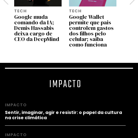
TECH
TECH
TECH
Google muda
Google Wallet
Dia d
comando da IA;
permite que pais
5 pre
Demis Hassabis
controlem gastos
Amazo
deixa cargo de
dos filhos pelo
que 
CEO da DeepMind
celular; saiba
fotog
como funciona
IMPACTO
IMPACTO
Sentir, imaginar, agir e resistir: o papel da cultura
na crise climática
IMPACTO