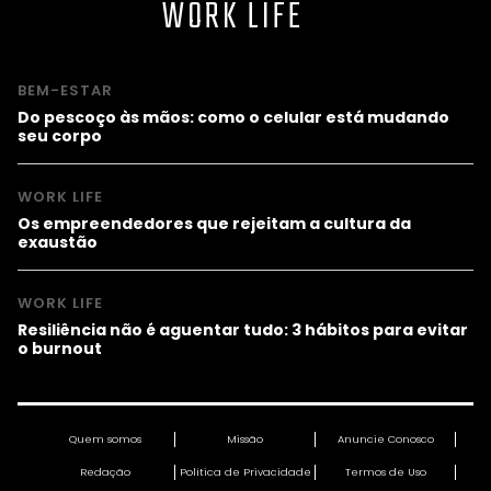
WORK LIFE
BEM-ESTAR
Do pescoço às mãos: como o celular está mudando
seu corpo
WORK LIFE
Os empreendedores que rejeitam a cultura da
exaustão
WORK LIFE
Resiliência não é aguentar tudo: 3 hábitos para evitar
o burnout
Quem somos
Missão
Anuncie Conosco
Redação
Política de Privacidade
Termos de Uso