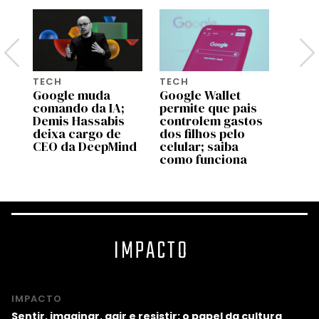
TECH
TECH
TECH
Google muda
Google Wallet
Dia d
comando da IA;
permite que pais
5 pre
Demis Hassabis
controlem gastos
Amazo
deixa cargo de
dos filhos pelo
que 
CEO da DeepMind
celular; saiba
fotog
como funciona
IMPACTO
IMPACTO
Sentir, imaginar, agir e resistir: o papel da cultura