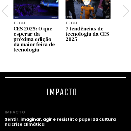
TECH
TECH
GAME
ça
CES 2025: O que
7 tendências de
Plays
es
esperar da
tecnologia da CES
pret
 a
próxima edição
2025
acres
da maior feira de
cheir
tecnologia
mesm
vide
IMPACTO
IMPACTO
Sentir, imaginar, agir e resistir: o papel da cultura
na crise climática