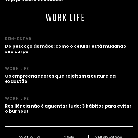
WORK LIFE
BEM-ESTAR
Do pescoço às mãos: como o celular está mudando
seu corpo
WORK LIFE
Os empreendedores que rejeitam a cultura da
exaustão
WORK LIFE
Resiliência não é aguentar tudo: 3 hábitos para evitar
o burnout
Quem somos
Missão
Anuncie Conosco