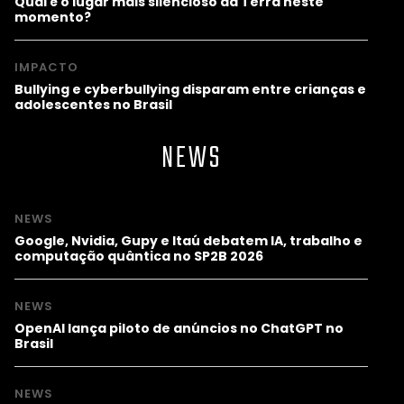
Qual é o lugar mais silencioso da Terra neste
momento?
IMPACTO
Bullying e cyberbullying disparam entre crianças e
adolescentes no Brasil
NEWS
NEWS
Google, Nvidia, Gupy e Itaú debatem IA, trabalho e
computação quântica no SP2B 2026
NEWS
OpenAI lança piloto de anúncios no ChatGPT no
Brasil
NEWS