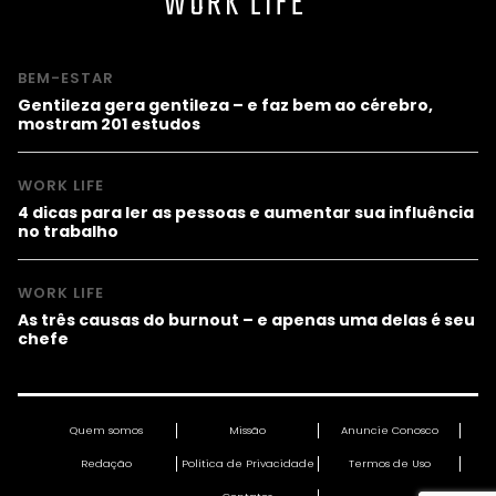
WORK LIFE
BEM-ESTAR
Gentileza gera gentileza – e faz bem ao cérebro,
mostram 201 estudos
WORK LIFE
4 dicas para ler as pessoas e aumentar sua influência
no trabalho
WORK LIFE
As três causas do burnout – e apenas uma delas é seu
chefe
Quem somos
Missão
Anuncie Conosco
Redação
Política de Privacidade
Termos de Uso