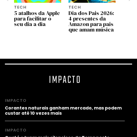
TECH
TECH
TECH
oi
5 atalhos da Apple
Dia dos Pais 2026:
Cuid
para facilitar o
4 presentes da
Atual
seu dia a dia
Amazon para pais
falsa
do
que amam música
do Z
infec
comp
IMPACTO
IMPACTO
Corantes naturais ganham mercado, mas podem
custar até 10 vezes mais
IMPACTO