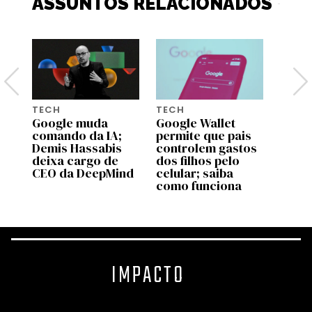
ASSUNTOS RELACIONADOS
TECH
TECH
TECH
Google muda
Google Wallet
Dia d
comando da IA;
permite que pais
5 pre
Demis Hassabis
controlem gastos
Amazo
deixa cargo de
dos filhos pelo
que 
CEO da DeepMind
celular; saiba
fotog
como funciona
IMPACTO