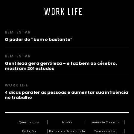
WORK LIFE
BEM-ESTAR
O poder do “bom o bastante”
BEM-ESTAR
Gentileza gera gentileza – e faz bem ao cérebro,
mostram 201 estudos
WORK LIFE
4 dicas para ler as pessoas e aumentar sua influência
no trabalho
Quem somos
Missão
Anuncie Conosco
Redação
Política de Privacidade
Termos de Uso