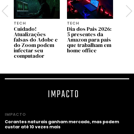
TECH
TECH
TECH
26:
Cuidado!
Dia dos Pais 2026:
A bol
Atualizações
5 presentes da
influ
is
falsas do Adobe e
Amazon para pais
final
ca
do Zoom podem
que trabalham em
esto
infectar seu
home office
computador
IMPACTO
IMPACTO
Corantes naturais ganham mercado, mas podem
custar até 10 vezes mais