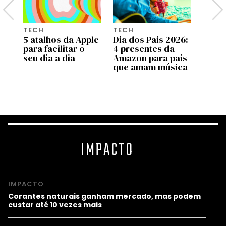
TECH
TECH
TECH
oi
5 atalhos da Apple
Dia dos Pais 2026:
Cuid
para facilitar o
4 presentes da
Atual
seu dia a dia
Amazon para pais
falsa
do
que amam música
do Z
infec
comp
IMPACTO
IMPACTO
Corantes naturais ganham mercado, mas podem
custar até 10 vezes mais