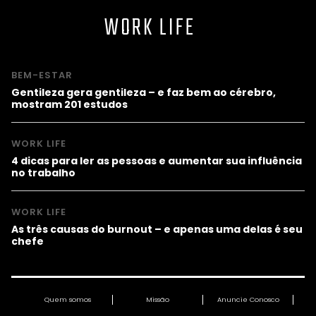
WORK LIFE
BEM-ESTAR
Gentileza gera gentileza – e faz bem ao cérebro,
mostram 201 estudos
WORK LIFE
4 dicas para ler as pessoas e aumentar sua influência
no trabalho
WORK LIFE
As três causas do burnout – e apenas uma delas é seu
chefe
Quem somos
Missão
Anuncie Conosco