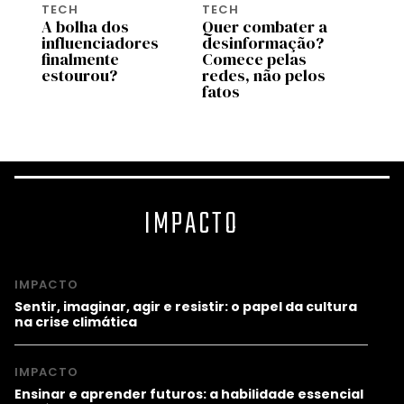
TECH
TECH
TECH
26:
A bolha dos
Quer combater a
Googl
influenciadores
desinformação?
permi
is
finalmente
Comece pelas
contr
em
estourou?
redes, não pelos
dos f
fatos
celul
como
IMPACTO
IMPACTO
Sentir, imaginar, agir e resistir: o papel da cultura
na crise climática
IMPACTO
Ensinar e aprender futuros: a habilidade essencial