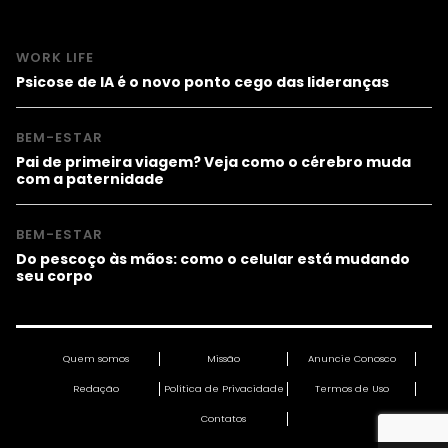
WORK LIFE
Psicose de IA é o novo ponto cego das lideranças
BEM-ESTAR
Pai de primeira viagem? Veja como o cérebro muda
com a paternidade
BEM-ESTAR
Do pescoço às mãos: como o celular está mudando
seu corpo
Quem somos
Missão
Anuncie Conosco
Redação
Política de Privacidade
Termos de Uso
Contatos