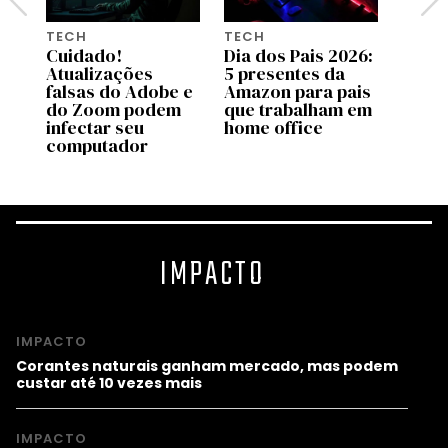
TECH
TECH
TECH
26:
Cuidado!
Dia dos Pais 2026:
A bol
Atualizações
5 presentes da
influ
is
falsas do Adobe e
Amazon para pais
final
ca
do Zoom podem
que trabalham em
esto
infectar seu
home office
computador
IMPACTO
IMPACTO
Corantes naturais ganham mercado, mas podem
custar até 10 vezes mais
IMPACTO