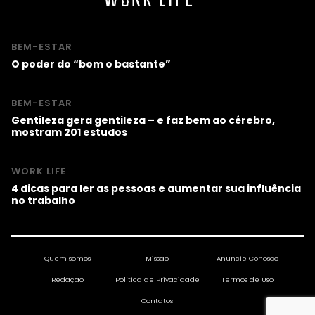
WORK LIFE
BEM-ESTAR
O poder do “bom o bastante”
BEM-ESTAR
Gentileza gera gentileza – e faz bem ao cérebro,
mostram 201 estudos
WORK LIFE
4 dicas para ler as pessoas e aumentar sua influência
no trabalho
Quem somos
Missão
Anuncie Conosco
Redação
Política de Privacidade
Termos de Uso
Contatos