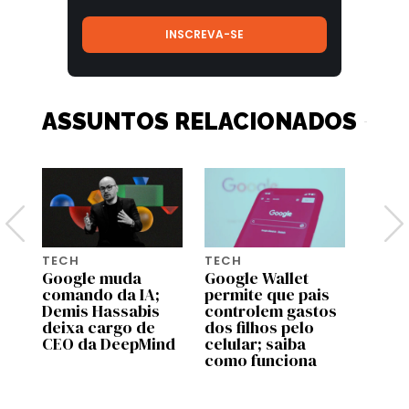
ASSUNTOS RELACIONADOS
TECH
TECH
TECH
Google muda
Google Wallet
Dia d
comando da IA;
permite que pais
5 pre
Demis Hassabis
controlem gastos
Amazo
deixa cargo de
dos filhos pelo
que 
CEO da DeepMind
celular; saiba
fotog
como funciona