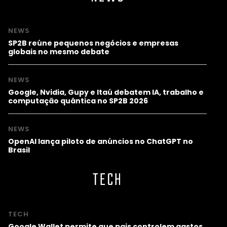
NEWS
SP2B reúne pequenos negócios e empresas
globais no mesmo debate
NEWS
Google, Nvidia, Gupy e Itaú debatem IA, trabalho e
computação quântica no SP2B 2026
NEWS
OpenAI lança piloto de anúncios no ChatGPT no
Brasil
TECH
TECH
Google Wallet permite que pais controlem gastos