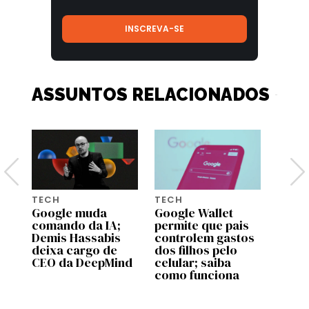
ASSUNTOS RELACIONADOS
TECH
TECH
TECH
Google muda
Google Wallet
Dia d
comando da IA;
permite que pais
5 pre
Demis Hassabis
controlem gastos
Amazo
deixa cargo de
dos filhos pelo
que 
CEO da DeepMind
celular; saiba
fotog
como funciona