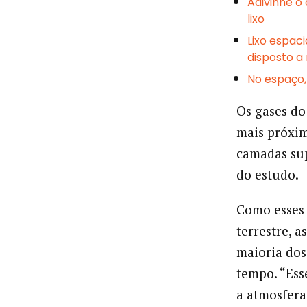
Adivinhe o
lixo
Lixo espac
disposto a
No espaço,
Os gases do
mais próxim
camadas sup
do estudo.
Como esses 
terrestre, 
maioria dos
tempo. “Ess
a atmosfera