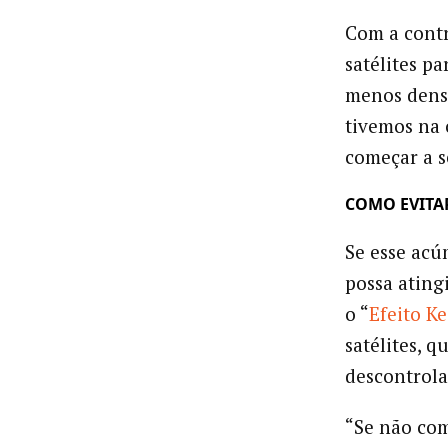
Com a contr
satélites p
menos densi
tivemos na ó
começar a s
COMO EVITA
Se esse acú
possa ating
o “
Efeito Ke
satélites, 
descontrola
“Se não com