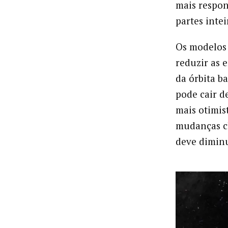
mais respon
partes intei
Os modelos 
reduzir as 
da órbita b
pode cair 
mais otimis
mudanças cl
deve dimin