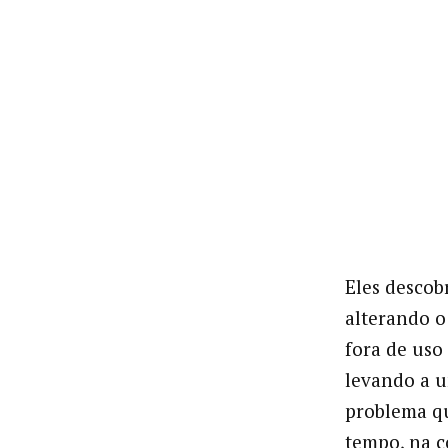
Eles descob
alterando o
fora de uso 
levando a 
problema qu
tempo, na c