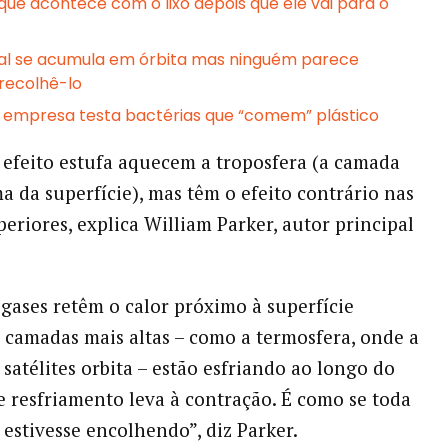
 que acontece com o lixo depois que ele vai para o
ial se acumula em órbita mas ninguém parece
 recolhê-lo
 empresa testa bactérias que “comem” plástico
 efeito estufa aquecem a troposfera (a camada
a da superfície), mas têm o efeito contrário nas
eriores, explica William Parker, autor principal
gases retêm o calor próximo à superfície
as camadas mais altas – como a termosfera, onde a
 satélites orbita – estão esfriando ao longo do
e resfriamento leva à contração. É como se toda
 estivesse encolhendo”, diz Parker.