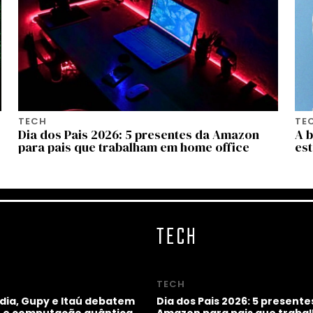
TECH
TE
Dia dos Pais 2026: 5 presentes da Amazon
A b
para pais que trabalham em home office
es
TECH
TECH
idia, Gupy e Itaú debatem
Dia dos Pais 2026: 5 presente
ho e computação quântica
Amazon para pais que trab