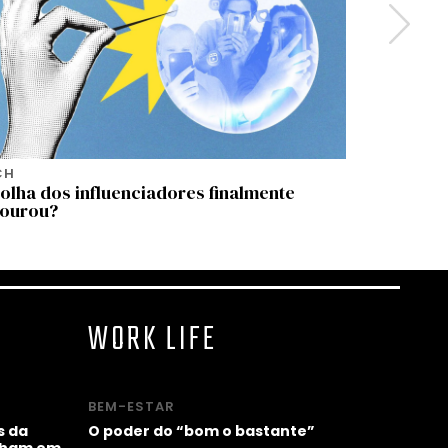
CH
TECH
olha dos influenciadores finalmente
Google m
tourou?
Hassabis
WORK LIFE
BEM-ESTAR
s da
O poder do “bom o bastante”
alham em