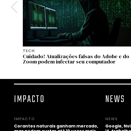
TECH
azon
Cuidado! Atualizações falsas do Adobe e do
Zoom podem infectar seu computador
IMPACTO
NEWS
IMPACTO
NEWS
Corantes naturais ganham mercado,
Google, Nv
mas podem custar até 10 vezes mais
IA, trabal