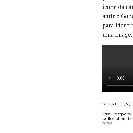
ícone da câ
abrir o Goog
para identi
uma imagem
SOBRE O(A)
Fast Company 
editorial em in
mais