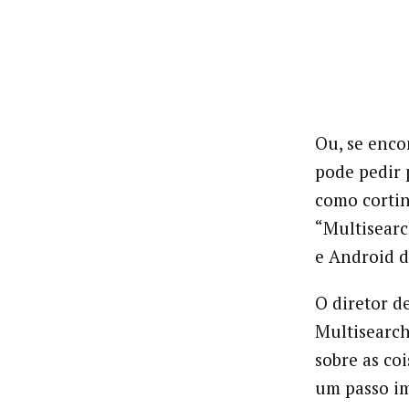
Ou, se enc
pode pedir 
como cortin
“Multisearc
e Android d
O diretor d
Multisearc
sobre as co
um passo im