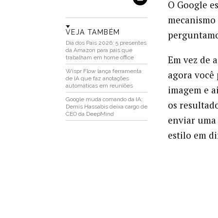
O Google es
mecanismo d
VEJA TAMBÉM
perguntamos
Dia dos Pais 2026: 5 presentes
da Amazon para pais que
Em vez de a
trabalham em home office
Wispr Flow lança ferramenta
agora você
de IA que faz anotações
automáticas em reuniões
imagem e ai
Google muda comando da IA;
os resultad
Demis Hassabis deixa cargo de
CEO da DeepMind
enviar uma 
estilo em d