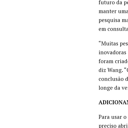
futuro da p
manter uma
pesquisa ma
em consulta
“Muitas pes
inovadoras 
foram criad
diz Wang. “
conclusão d
longe da ve
ADICIONA
Para usar o
preciso abr