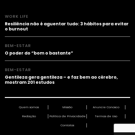
WORK LIFE
Resiliência não é aguentar tudo: 3 hábitos para evitar
o burnout
BEM-ESTAR
O poder do “bom o bastante”
BEM-ESTAR
Gentileza gera gentileza – e faz bem ao cérebro,
mostram 201 estudos
Quem somos
Missão
Anuncie Conosco
Redação
Política de Privacidade
Termos de Uso
Contatos