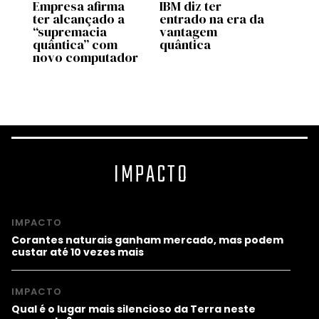
Empresa afirma
IBM diz ter
Estud
ter alcançado a
entrado na era da
pesq
“supremacia
vantagem
ITA p
se
quântica” com
quântica
cami
novo computador
nova
comp
IMPACTO
IMPACTO
Corantes naturais ganham mercado, mas podem
custar até 10 vezes mais
IMPACTO
Qual é o lugar mais silencioso da Terra neste