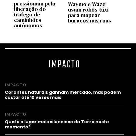
pressionam pela
Waymo e Waze
Waym
co
liberação do
usam robôs-táxi
motor
tráfego de
para mapear
fecha
caminhões
buracos nas ruas
carr
autônomos
IMPACTO
IMPACTO
Corantes naturais ganham mercado, mas podem
custar até 10 vezes mais
IMPACTO
Qual é o lugar mais silencioso da Terra neste
momento?