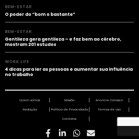
BEM-ESTAR
O poder do “bom o bastante”
BEM-ESTAR
Gentileza gera gentileza – e faz bem ao cérebro,
mostram 201 estudos
WORK LIFE
4 dicas para ler as pessoas e aumentar sua influência
no trabalho
Quem somos
Missão
Anuncie Conosco
Redação
Política de Privacidade
Termos de Uso
Contatos
Fast Company Brasil © 2026