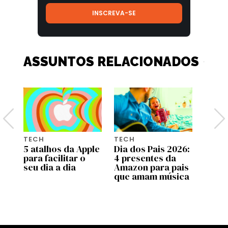
ASSUNTOS RELACIONADOS
TECH
TECH
TECH
oi
5 atalhos da Apple
Dia dos Pais 2026:
Cuid
para facilitar o
4 presentes da
Atual
seu dia a dia
Amazon para pais
falsa
do
que amam música
do Z
infec
comp