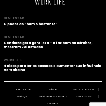
WORK LIFE
BEM-ESTAR
O poder do “bom o bastante”
BEM-ESTAR
Gentileza gera gentileza – e faz bem ao cérebro,
mostram 201 estudos
WORK LIFE
4 dicas para ler as pessoas e aumentar sua influência
no trabalho
Quem somos
Missão
Anuncie Conosco
Redação
Política de Privacidade
Termos de Uso
Contatos