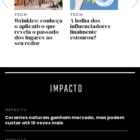
TECH
TECH
TECH
Wrinkles: conheça
A bolha dos
Goog
o aplicativo que
influenciadores
coma
 e
revela o passado
finalmente
Demi
m
dos lugares ao
estourou?
deixa
seu redor
CEO 
IMPACTO
IMPACTO
Corantes naturais ganham mercado, mas podem
custar até 10 vezes mais