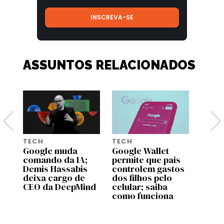
ASSUNTOS RELACIONADOS
TECH
TECH
TECH
Google muda
Google Wallet
Dia d
comando da IA;
permite que pais
5 pre
Demis Hassabis
controlem gastos
Amazo
deixa cargo de
dos filhos pelo
que 
CEO da DeepMind
celular; saiba
fotog
como funciona