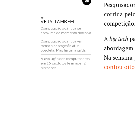
Pesquisado
corrida pelo
VEJA TAMBÉM
competição
Computação quântica se
aproxima do momento decisivo
A
big tech
pa
Computação quântica vai
tornar a criptografia atual
abordagem 
obsoleta. Mas há uma saída
Na semana 
A evolução dos computadores
em 10 produtos (e imagens)
contou oito
históricos