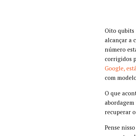
Oito qubits
alcançar a 
número está
corrigidos p
Google, est
com modelos
O que acont
abordagem t
recuperar o
Pense nisso