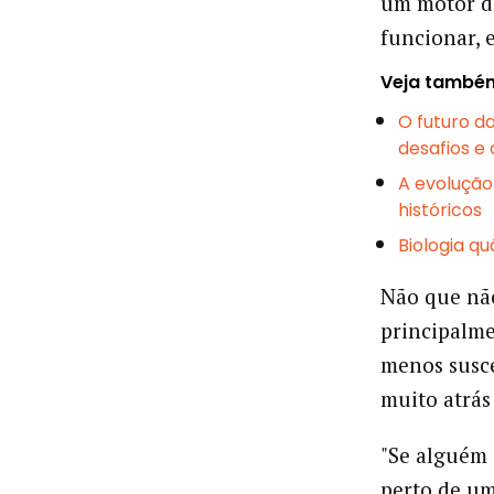
um motor de
funcionar, 
Veja també
O futuro d
desafios e
A evolução
históricos
Biologia q
Não que não
principalme
menos susce
muito atrás
"Se alguém 
perto de um