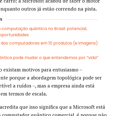
 carro: a Microsoft acabou de fazer o motor
enquanto outros já estão correndo na pista.
m
a computação quântica no Brasil: potencial,
 oportunidades
 dos computadores em 10 produtos (e imagens)
uântica pode mudar o que entendemos por “vida”
 existam motivos para entusiasmo –
nte porque a abordagem topológica pode ser
tível a ruídos –, mas a empresa ainda está
 em termos de escala.
acredita que isso significa que a Microsoft está
 computador quântico comercial, é porque não