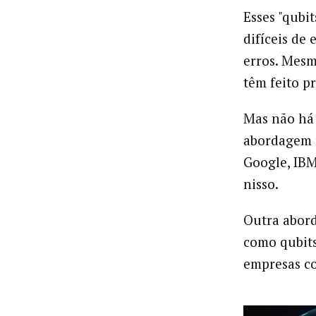
Esses "qubit
difíceis de 
erros. Mesm
têm feito pr
Mas não há 
abordagem m
Google, IB
nisso.
Outra abord
como qubits
empresas c