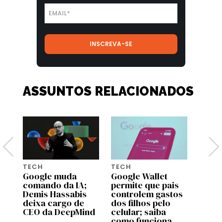
ASSUNTOS RELACIONADOS
TECH
TECH
TECH
Google muda
Google Wallet
Dia d
comando da IA;
permite que pais
5 pre
Demis Hassabis
controlem gastos
Amazo
deixa cargo de
dos filhos pelo
que 
CEO da DeepMind
celular; saiba
fotog
como funciona