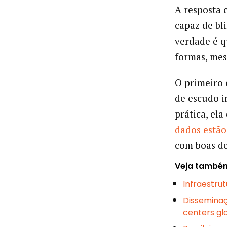
A resposta 
capaz de bl
verdade é q
formas, me
O primeiro 
de escudo i
prática, el
dados estão
com boas de
Veja també
Infraestru
Disseminaç
centers gl