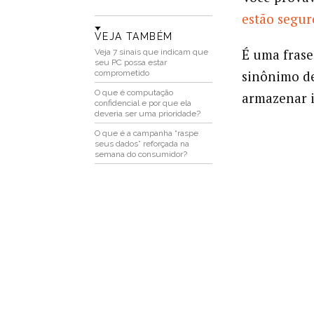
estão segur
VEJA TAMBÉM
É uma frase
Veja 7 sinais que indicam que
seu PC possa estar
sinônimo de
comprometido
O que é computação
armazenar i
confidencial e por que ela
deveria ser uma prioridade?
O que é a campanha “raspe
seus dados” reforçada na
semana do consumidor?