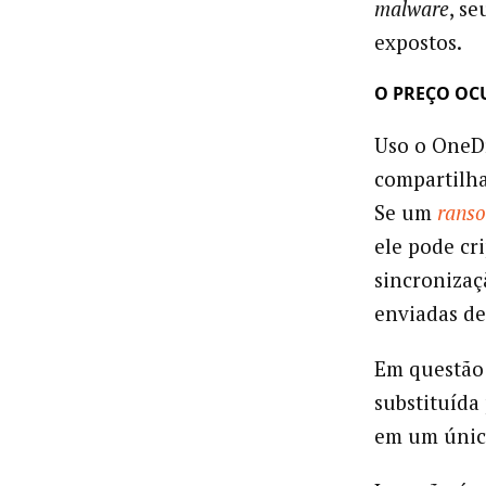
malware
, s
expostos.
O PREÇO OC
Uso o OneD
compartilha
Se um
rans
ele pode cri
sincronizaç
enviadas de
Em questão 
substituída
em um único