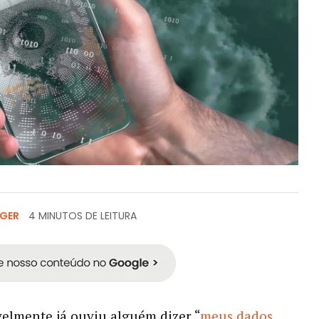
NGER
4 MINUTOS DE LEITURA
elmente já ouviu alguém dizer “
meus dados