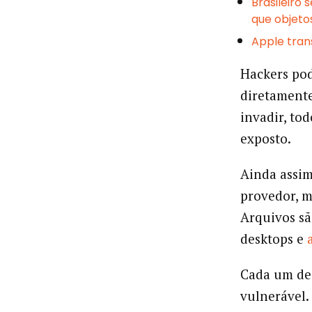
Brasileiro 
que objetos
Apple tran
Hackers pod
diretament
invadir, to
exposto.
Ainda assim
provedor, m
Arquivos sã
desktops e
Cada um des
vulnerável.