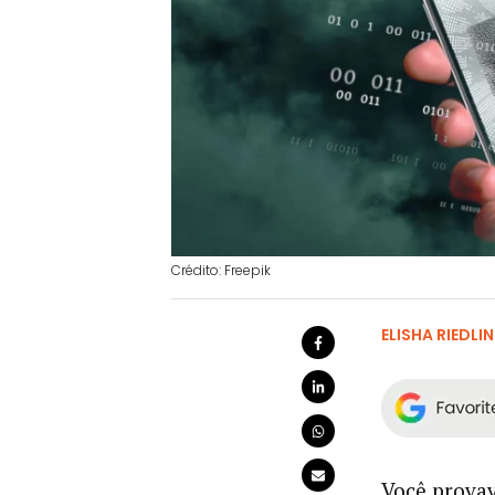
Crédito: Freepik
ELISHA RIEDLI
Você provav