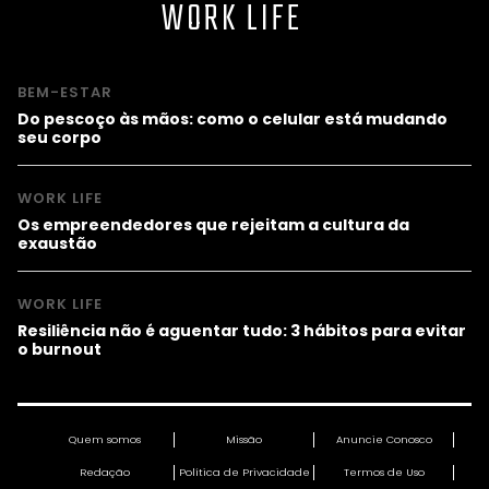
WORK LIFE
BEM-ESTAR
Do pescoço às mãos: como o celular está mudando
seu corpo
WORK LIFE
Os empreendedores que rejeitam a cultura da
exaustão
WORK LIFE
Resiliência não é aguentar tudo: 3 hábitos para evitar
o burnout
Quem somos
Missão
Anuncie Conosco
Redação
Política de Privacidade
Termos de Uso