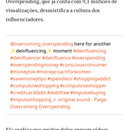
Overspending, que já conta com 9,1 milhões de
visualizações, desmistifica a cultura dos
influenciadores.
@overcoming_overspending
here for another
✨deinfluencing✨ moment
#deinfluencing
#deinfluencer
#deinfluence
#overspending
#overspendingmoney
#consciousconsumer
#moneytok
#moneycoachforwomen
#savemoneytips
#spendless
#shoppingaddict
#compulsiveshopping
#compulsiveshopper
#creditcarddebt
#debtfree
#impulsebuying
#impulseshopping
♬ original sound - Paige-
Overcoming Overspending
Ela explica que muitos deles gravam vídeos