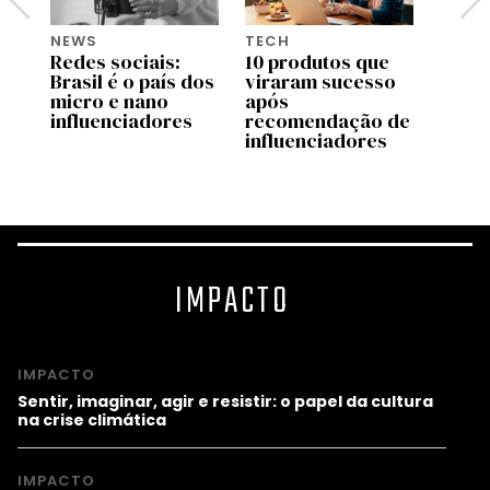
NEWS
TECH
MONE
ok,
Redes sociais:
10 produtos que
Intel
 é
Brasil é o país dos
viraram sucesso
artifi
ais
micro e nano
após
inter
influenciadores
recomendação de
publi
influenciadores
chega
IMPACTO
IMPACTO
Sentir, imaginar, agir e resistir: o papel da cultura
na crise climática
IMPACTO