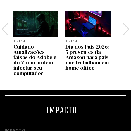
TECH
TECH
TECH
26:
Cuidado!
Dia dos Pais 2026:
A bol
Atualizações
5 presentes da
influ
is
falsas do Adobe e
Amazon para pais
final
ca
do Zoom podem
que trabalham em
esto
infectar seu
home office
computador
IMPACTO
IMPACTO