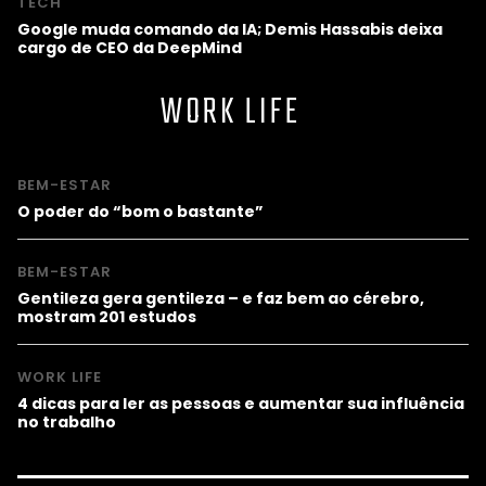
TECH
Google muda comando da IA; Demis Hassabis deixa
cargo de CEO da DeepMind
WORK LIFE
BEM-ESTAR
O poder do “bom o bastante”
BEM-ESTAR
Gentileza gera gentileza – e faz bem ao cérebro,
mostram 201 estudos
WORK LIFE
4 dicas para ler as pessoas e aumentar sua influência
no trabalho