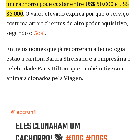
um cachorro pode custar entre US$ 50.000 e US$
85.000
. O valor elevado explica por que o serviço
costuma atrair clientes de alto poder aquisitivo,
segundo o
Goal
.
Entre os nomes que já recorreram à tecnologia
estão a cantora Barbra Streisand e a empresária e
celebridade Paris Hilton, que também tiveram
animais clonados pela Viagen.
@leocrunfli
ELES CLONARAM UM
CACHORRO! 🐕
#DOG
#DOGS