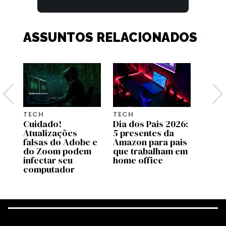
ASSUNTOS RELACIONADOS
TECH
TECH
TECH
26:
Cuidado!
Dia dos Pais 2026:
A bol
Atualizações
5 presentes da
influ
is
falsas do Adobe e
Amazon para pais
final
ca
do Zoom podem
que trabalham em
esto
infectar seu
home office
computador