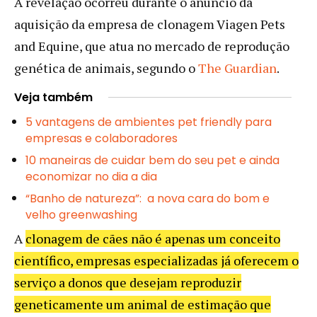
A revelação ocorreu durante o anúncio da
aquisição da empresa de clonagem Viagen Pets
and Equine, que atua no mercado de reprodução
genética de animais, segundo o
The Guardian
.
Veja também
5 vantagens de ambientes pet friendly para
empresas e colaboradores
10 maneiras de cuidar bem do seu pet e ainda
economizar no dia a dia
“Banho de natureza”: a nova cara do bom e
velho greenwashing
A
clonagem de cães não é apenas um conceito
científico, empresas especializadas já oferecem o
serviço a donos que desejam reproduzir
geneticamente um animal de estimação que