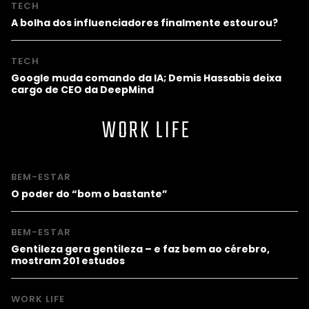
TECH
A bolha dos influenciadores finalmente estourou?
TECH
Google muda comando da IA; Demis Hassabis deixa
cargo de CEO da DeepMind
WORK LIFE
BEM-ESTAR
O poder do “bom o bastante”
BEM-ESTAR
Gentileza gera gentileza – e faz bem ao cérebro,
mostram 201 estudos
WORK LIFE