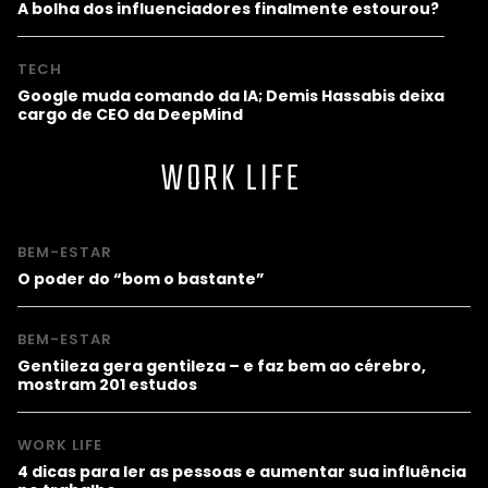
A bolha dos influenciadores finalmente estourou?
TECH
Google muda comando da IA; Demis Hassabis deixa
cargo de CEO da DeepMind
WORK LIFE
BEM-ESTAR
O poder do “bom o bastante”
BEM-ESTAR
Gentileza gera gentileza – e faz bem ao cérebro,
mostram 201 estudos
WORK LIFE
4 dicas para ler as pessoas e aumentar sua influência