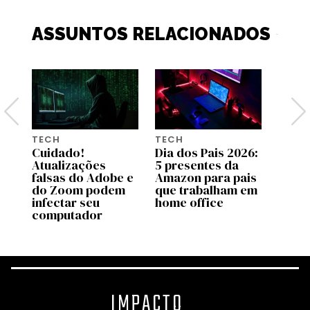
ASSUNTOS RELACIONADOS
TECH
TECH
TECH
26:
Cuidado!
Dia dos Pais 2026:
A bol
Atualizações
5 presentes da
influ
is
falsas do Adobe e
Amazon para pais
final
ca
do Zoom podem
que trabalham em
esto
infectar seu
home office
computador
IMPACTO