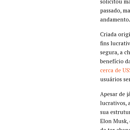
solicitou m
passado, m
andamento
Criada orig
fins lucrat
segura, a ch
benefício 
cerca de US
usuários se
Apesar de j
lucrativos,
sua estrutu
Elon Musk, 
de ter aban