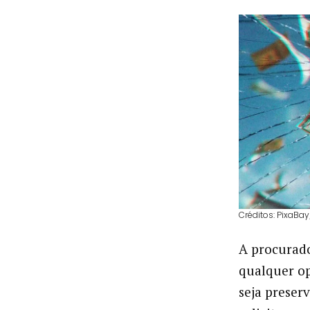
Créditos: PixaBa
A procurado
qualquer op
seja preser