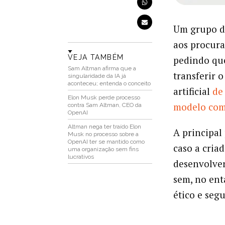
Um grupo d
aos procura
VEJA TAMBÉM
pedindo qu
Sam Altman afirma que a
transferir 
singularidade da IA já
aconteceu; entenda o conceito
artificial
de
Elon Musk perde processo
modelo com 
contra Sam Altman, CEO da
OpenAI
Altman nega ter traído Elon
A principal
Musk no processo sobre a
OpenAI ter se mantido como
caso a cria
uma organização sem fins
lucrativos
desenvolver
sem, no ent
ético e seg