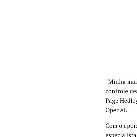
“Minha mai
controle de
Page Hedley,
OpenAI.
Com o apoio
especialist