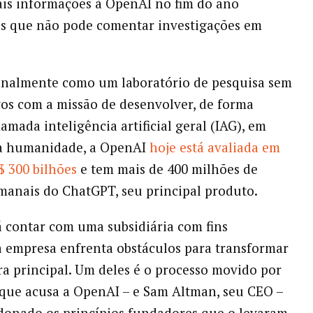
ais informações à OpenAI no fim do ano
as que não pode comentar investigações em
.
inalmente como um laboratório de pesquisa sem
ivos com a missão de desenvolver, de forma
amada inteligência artificial geral (IAG), em
da humanidade, a OpenAI
hoje está avaliada em
$ 300 bilhões
e tem mais de 400 milhões de
manais do ChatGPT, seu principal produto.
á contar com uma subsidiária com fins
 a empresa enfrenta obstáculos para transformar
ra principal. Um deles é o processo movido por
que acusa a OpenAI – e Sam Altman, seu CEO –
donado os princípios fundadores que o levaram