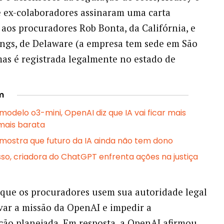
 ex-colaboradores assinaram uma carta
aos procuradores Rob Bonta, da Califórnia, e
ngs, de Delaware (a empresa tem sede em São
mas é registrada legalmente no estado de
m
odelo o3-mini, OpenAI diz que IA vai ficar mais
mais barata
ostra que futuro da IA ainda não tem dono
so, criadora do ChatGPT enfrenta ações na justiça
que os procuradores usem sua autoridade legal
var a missão da OpenAI e impedir a
ção planejada. Em resposta, a OpenAI afirmou