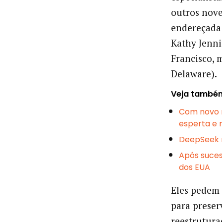
outros nove
endereçada 
Kathy Jenni
Francisco, 
Delaware).
Veja també
Com novo m
esperta e 
DeepSeek m
Após suces
dos EUA
Eles pedem 
para preser
reestrutura