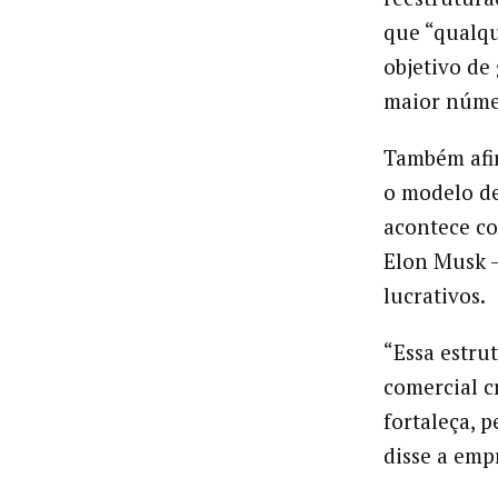
que “qualqu
objetivo de
maior númer
Também afir
o modelo de
acontece co
Elon Musk –
lucrativos.
“Essa estru
comercial c
fortaleça, 
disse a em