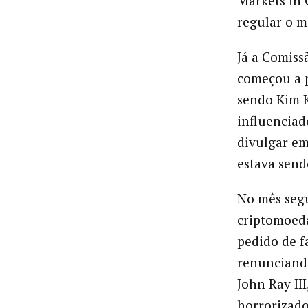
Markets in 
regular o me
Já a Comiss
começou a p
sendo Kim K
influenciad
divulgar em
estava send
No mês segu
criptomoeda
pedido de f
renunciando
John Ray II
horrorizad