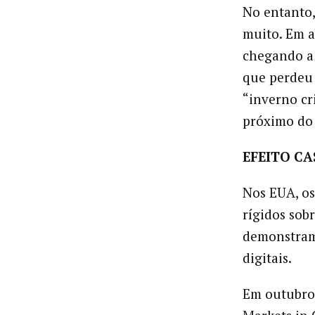
No entanto,
muito. Em ab
chegando a 
que perdeu 
“inverno cri
próximo do 
EFEITO C
Nos EUA, os
rígidos sob
demonstram
digitais.
Em outubro,