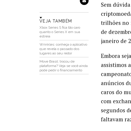
Sem dúvida 
criptomoeda
VEJA TAMBÉM
trilhões no
Xbox Series S fica tão caro
de dezembr
quanto o Series X em sua
estreia
janeiro de 
Wrinkles: conheça o aplicativo
que revela o passado dos
lugares ao seu redor
Embora seja 
Move Brasil: trocou de
assistimos 
plataforma? Veja se você ainda
pode pedir o financiamento
campeonato 
anúncios du
caros do m
com exchan
segundos de
faltavam ra