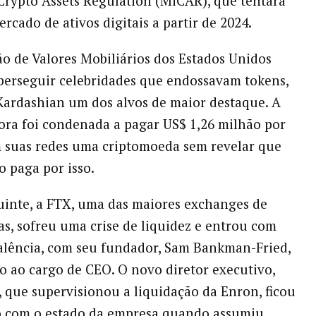
Crypto Assets Regulation (MiCAR), que tentará
rcado de ativos digitais a partir de 2024.
ão de Valores Mobiliários dos Estados Unidos
erseguir celebridades que endossavam tokens,
ardashian um dos alvos de maior destaque. A
ora foi condenada a pagar US$ 1,26 milhão por
 suas redes uma criptomoeda sem revelar que
o paga por isso.
inte, a FTX, uma das maiores exchanges de
s, sofreu uma crise de liquidez e entrou com
alência, com seu fundador, Sam Bankman-Fried,
 ao cargo de CEO. O novo diretor executivo,
I, que supervisionou a liquidação da Enron, ficou
o com o estado da empresa quando assumiu.