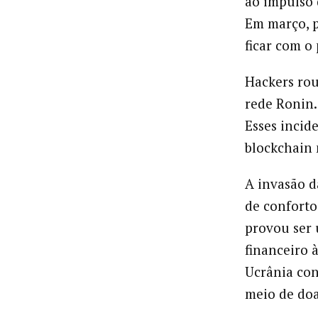
ao impulso 
Em março, 
ficar com o 
Hackers ro
rede Ronin.
Esses incid
blockchain 
A invasão d
de conforto
provou ser 
financeiro 
Ucrânia con
meio de do