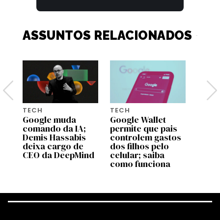
ASSUNTOS RELACIONADOS
TECH
TECH
TECH
Google muda
Google Wallet
Dia d
comando da IA;
permite que pais
5 pre
Demis Hassabis
controlem gastos
Amazo
deixa cargo de
dos filhos pelo
que 
CEO da DeepMind
celular; saiba
fotog
como funciona