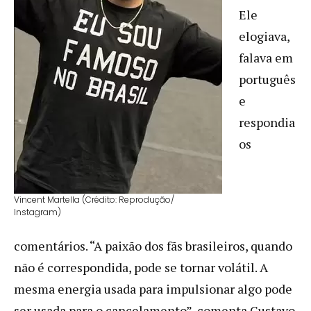
Ele
elogiava,
falava em
português
e
respondia
os
Vincent Martella (Crédito: Reprodução/
Instagram)
comentários. “A paixão dos fãs brasileiros, quando
não é correspondida, pode se tornar volátil. A
mesma energia usada para impulsionar algo pode
ser usada para o cancelamento”, comenta Gustavo