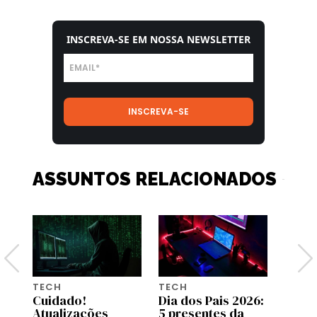
INSCREVA-SE EM NOSSA NEWSLETTER
ASSUNTOS RELACIONADOS
TECH
TECH
TECH
26:
Cuidado!
Dia dos Pais 2026:
A bol
Atualizações
5 presentes da
influ