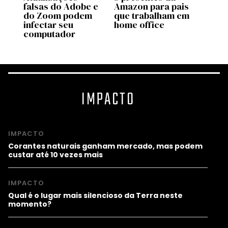
is
falsas do Adobe e
Amazon para pais
final
ca
do Zoom podem
que trabalham em
esto
infectar seu
home office
computador
IMPACTO
IMPACTO
Corantes naturais ganham mercado, mas podem
custar até 10 vezes mais
IMPACTO
Qual é o lugar mais silencioso da Terra neste
momento?