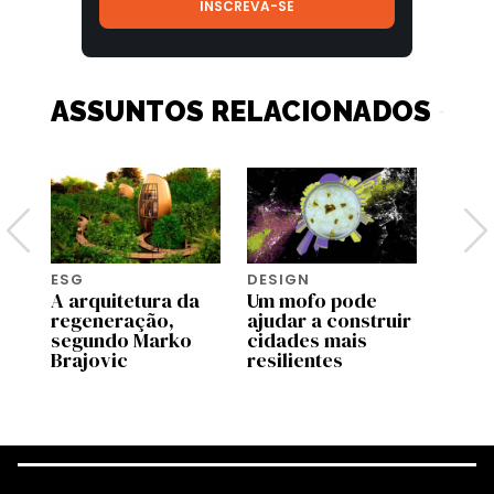
ASSUNTOS RELACIONADOS
ESG
DESIGN
COLU
A arquitetura da
Um mofo pode
enTR
regeneração,
ajudar a construir
m
segundo Marko
cidades mais
Brajovic
resilientes