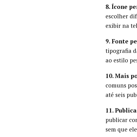
8. Ícone p
escolher di
exibir na te
9. Fonte p
tipografia d
ao estilo pe
10. Mais po
comuns pos
até seis pub
11. Publica
publicar co
sem que ele