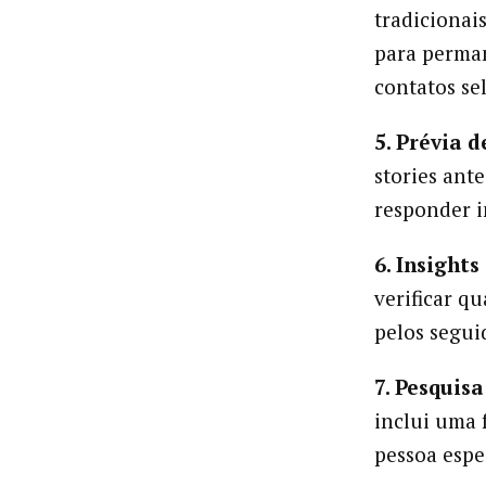
tradicionai
para perma
contatos se
5. Prévia d
stories ant
responder 
6. Insights
verificar q
pelos segui
7. Pesquisa
inclui uma 
pessoa espe