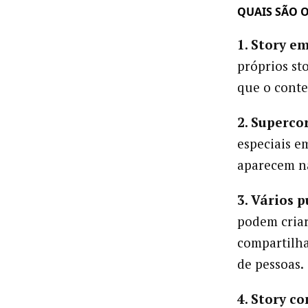
QUAIS SÃO 
1. Story e
próprios st
que o conte
2. Superco
especiais e
aparecem na
3. Vários 
podem criar
compartilha
de pessoas.
4. Story c