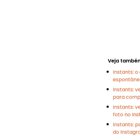
Veja també
Instants: 
espontâne
Instants: 
para compa
Instants: 
foto no In
Instants: 
do Instag