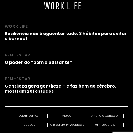
WORK LIFE
WORK LIFE
Resiliência não é aguentar tudo: 3 hábitos para evitar
o burnout
BEM-ESTAR
O poder do “bom o bastante”
BEM-ESTAR
Gentileza gera gentileza – e faz bem ao cérebro,
mostram 201 estudos
Quem somos
Missão
Anuncie Conosco
Redação
Política de Privacidade
Termos de Uso