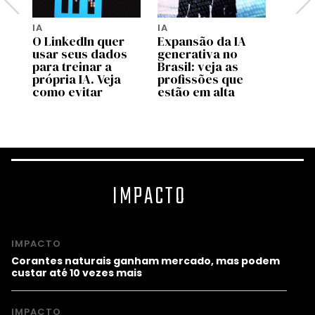
IA
IA
INTEL
 IA
O LinkedIn quer
Expansão da IA
ARTIF
usar seus dados
generativa no
Por q
para treinar a
Brasil: veja as
OpenA
de
própria IA. Veja
profissões que
enten
como evitar
estão em alta
faz u
socia
IMPACTO
IMPACTO
Corantes naturais ganham mercado, mas podem
custar até 10 vezes mais
IMPACTO