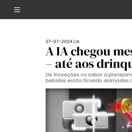
27-07-2024 |
IA
A IA chegou me
– até aos drinq
De inovações no sabor a planejam
bebidas estão ficando animadas co