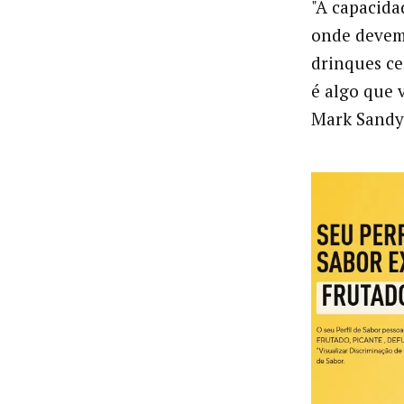
"A capacida
onde devemo
drinques ce
é algo que 
Mark Sandys