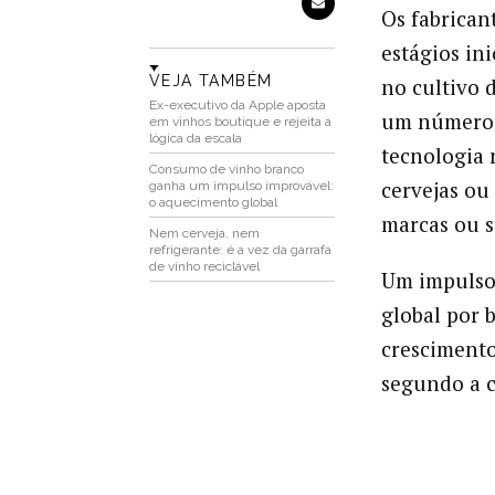
Os fabrican
estágios in
VEJA TAMBÉM
no cultivo 
Ex-executivo da Apple aposta
um número 
em vinhos boutique e rejeita a
lógica da escala
tecnologia 
Consumo de vinho branco
cervejas ou 
ganha um impulso improvável:
o aquecimento global
marcas ou s
Nem cerveja, nem
refrigerante: é a vez da garrafa
de vinho reciclável
Um impulso,
global por 
crescimento
segundo a c