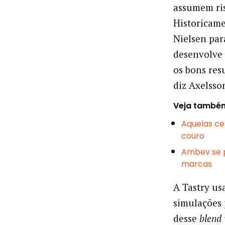
assumem ris
Historicame
Nielsen par
desenvolve
os bons resu
diz Axelsso
Veja també
Aquelas ce
couro
Ambev se p
marcas
A Tastry us
simulações 
desse
blend