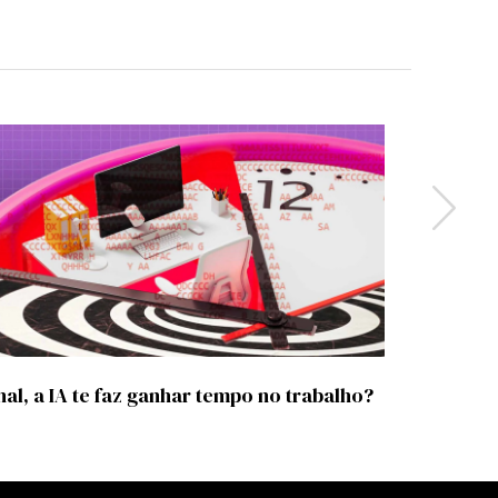
IA
nal, a IA te faz ganhar tempo no trabalho?
ChatGPT v
reflete d