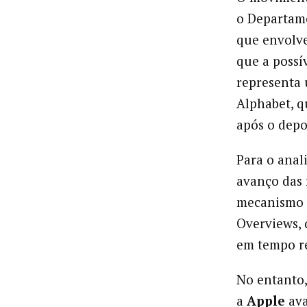
o Departame
que envolve
que a possí
representa 
Alphabet, q
após o dep
Para o anal
avanço das 
mecanismo 
Overviews, 
em tempo r
No entanto,
a
Apple
av