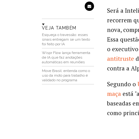
Será a Inte
recorrem q
VEJA TAMBÉM
nova, compr
Esqueça o travessão: esses
Essa questã
sinais entregam se um texto
foi feito por IA
o executiv
Wispr Flow lança ferramenta
antitruste
d
de IA que faz anotações
automáticas em reuniões
contra a Al
Move Brasil: entenda como o
uso da moto para trabalho é
validado no programa
Segundo o
maça
está "
baseadas e
como princi