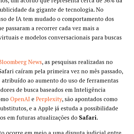
hos, um acordo que representa cerca de 36% da
publicidade da gigante de tecnologia. No
 uso de IA tem mudado o comportamento dos
ue passaram a recorrer cada vez mais a
 virtuais e modelos conversacionais para buscas
Bloomberg News
, as pesquisas realizadas no
afari caíram pela primeira vez no mês passado,
 atribuído ao aumento do uso de ferramentas
edores de busca baseados em Inteligência
como
OpenAI
e
Perplexity
, são apontados como
ubstitutos, e a Apple
já estuda a possibilidade
los em futuras atualizações do
Safari
.
 ocorre em meio a uma disputa judicial entre