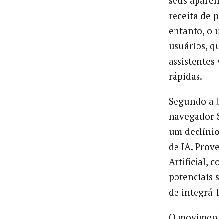
seus aparel
receita de 
entanto, o
usuários, q
assistentes
rápidas.
Segundo a
navegador S
um declínio
de IA. Prov
Artificial, 
potenciais s
de integrá-
O movimento