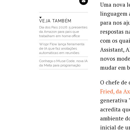
Uma nova le
linguagem 
VEJA TAMBÉM
para nos aju
Dia dos Pais 2026: 5 presentes
respostas n
da Amazon para pais que
trabalham em home office
com os quai
Wispr Flow lança ferramenta
Assistant, 
de IA que faz anotações
automáticas em reuniões
novos model
Conheça o Muse Code, nova IA
da Meta para programação
mudar em b
O chefe de 
Fried, da Ax
generativa 
acredita qu
ambiente do
inicial de 