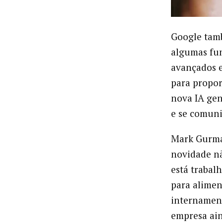
Google tamb
algumas fu
avançados e
para propor
nova IA gen
e se comuni
Mark Gurma
novidade n
está traba
para alimen
internament
empresa ain