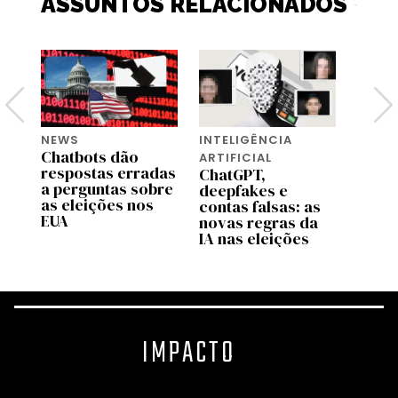
ASSUNTOS RELACIONADOS
NEWS
INTELIGÊNCIA
INTEL
Chatbots dão
ARTIFICIAL
ARTIF
respostas erradas
ChatGPT,
Uso d
ção
a perguntas sobre
deepfakes e
camp
ó
as eleições nos
contas falsas: as
eleit
EUA
novas regras da
novas
IA nas eleições
IMPACTO