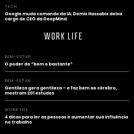
TECH
Google muda comando da IA; Demis Hassabis deixa
cargo de CEO da DeepMind
WORK LIFE
BEM-ESTAR
O poder do “bom o bastante”
BEM-ESTAR
Gentileza gera gentileza – e faz bem ao cérebro,
mostram 201 estudos
WORK LIFE
4 dicas para ler as pessoas e aumentar sua influência
no trabalho