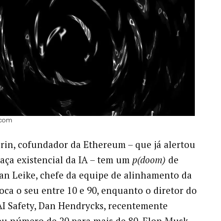
l.com
erin, cofundador da Ethereum – que já alertou
aça existencial da IA – tem um
p(doom)
de
Jan Leike, chefe da equipe de alinhamento da
oca o seu entre 10 e 90, enquanto o diretor do
AI Safety, Dan Hendrycks, recentemente
eu número de 20 para mais de 80. Elon Musk