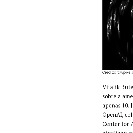
Crédito: rawpixe
Vitalik But
sobre a ame
apenas 10. 
OpenAI, col
Center for 
atualizou s