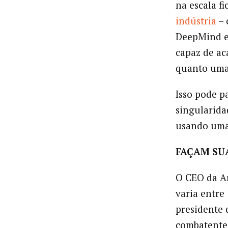
na escala f
indústria
– 
DeepMind e 
capaz de ac
quanto uma
Isso pode p
singularida
usando uma 
FAÇAM SU
O CEO da An
varia entre
presidente 
combatentes