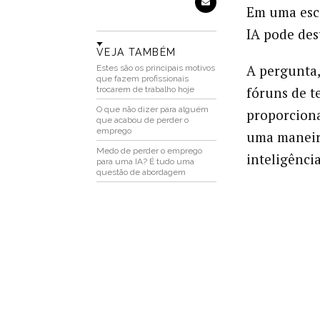
Em uma esca
IA pode de
VEJA TAMBÉM
A pergunta
Estes são os principais motivos
que fazem profissionais
fóruns de t
trocarem de trabalho hoje
O que não dizer para alguém
proporciona
que acabou de perder o
emprego
uma maneira
Medo de perder o emprego
inteligência
para uma IA? É tudo uma
questão de abordagem