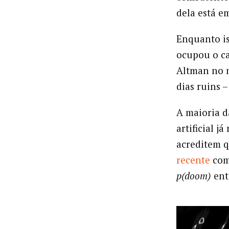
dela está e
Enquanto is
ocupou o ca
Altman no m
dias ruins –
A maioria d
artificial 
acreditem 
recente
com
p(doom)
entr