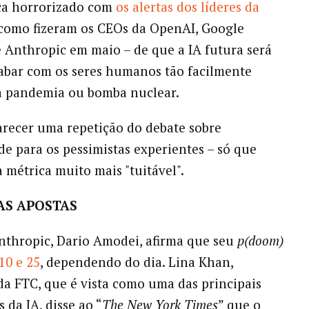
ica horrorizado com
os alertas dos líderes da
como fizeram os CEOs da OpenAI, Google
Anthropic em maio – de que a IA futura será
abar com os seres humanos tão facilmente
 pandemia ou bomba nuclear.
arecer uma repetição do debate sobre
de para os pessimistas experientes – só que
métrica muito mais "tuitável".
AS APOSTAS
thropic, Dario Amodei, afirma que seu
p(doom)
10 e 25
, dependendo do dia. Lina Khan,
da FTC, que é vista como uma das principais
 da IA, disse ao “
The New York Times
” que o