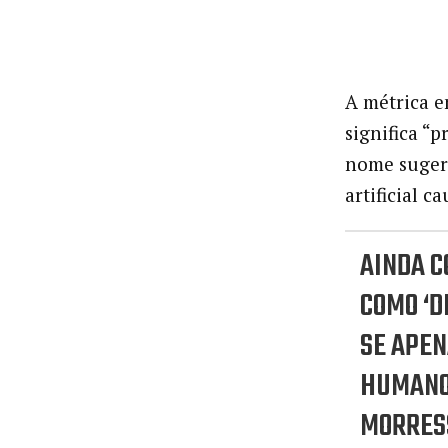
A métrica e
significa “
nome sugere
artificial c
AINDA C
COMO ‘D
SE APE
HUMAN
MORRES