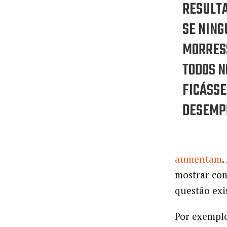
RESULTA
SE NIN
MORRES
TODOS N
FICÁSS
DESEMP
aumentam
.
mostrar co
questão exi
Por exemplo