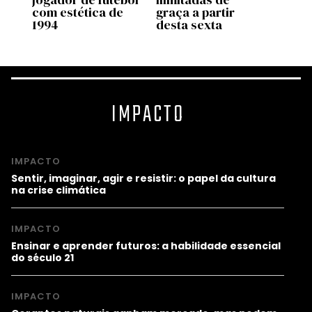
do
com estética de
graça a partir
1994
desta sexta
IMPACTO
IMPACTO
Sentir, imaginar, agir e resistir: o papel da cultura
na crise climática
IMPACTO
Ensinar e aprender futuros: a habilidade essencial
do século 21
IMPACTO