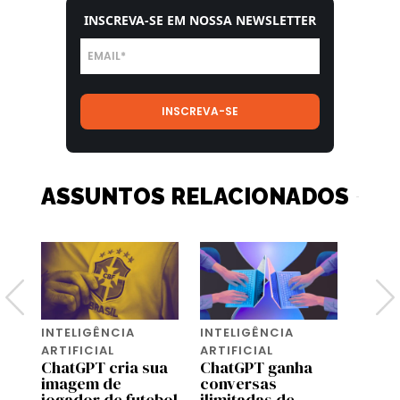
INSCREVA-SE EM NOSSA NEWSLETTER
ASSUNTOS RELACIONADOS
INTELIGÊNCIA
INTELIGÊNCIA
NEWS
OpenA
ARTIFICIAL
ARTIFICIAL
pilot
ChatGPT cria sua
ChatGPT ganha
no C
imagem de
conversas
Brasi
jogador de futebol
ilimitadas de