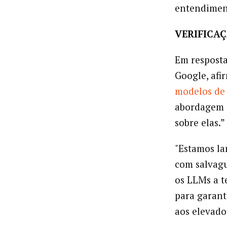
entendiment
VERIFICAÇ
Em resposta
Google, afi
modelos de
abordagem c
sobre elas.”
"Estamos la
com salvagu
os LLMs a t
para garant
aos elevado