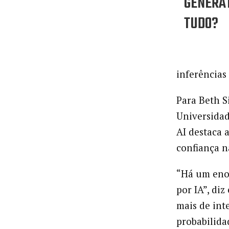
GENERA
TUDO?
inferências 
Para Beth S
Universidad
AI destaca 
confiança na
“Há um eno
por IA”, di
mais de int
probabilida