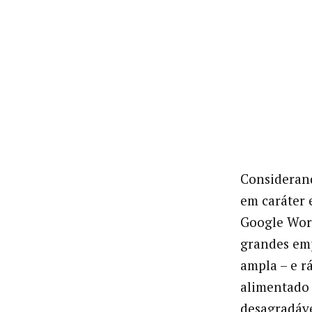
Considerand
em caráter 
Google Work
grandes emp
ampla – e r
alimentado 
desagradáve