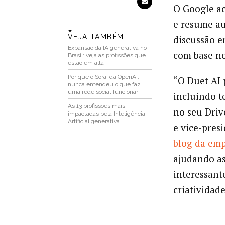
O Google ac
e resume au
VEJA TAMBÉM
discussão e
Expansão da IA generativa no
com base no
Brasil: veja as profissões que
estão em alta
Por que o Sora, da OpenAI,
“O Duet AI 
nunca entendeu o que faz
uma rede social funcionar
incluindo t
As 13 profissões mais
no seu Driv
impactadas pela Inteligência
Artificial generativa
e vice-pres
blog da em
ajudando as
interessant
criatividad