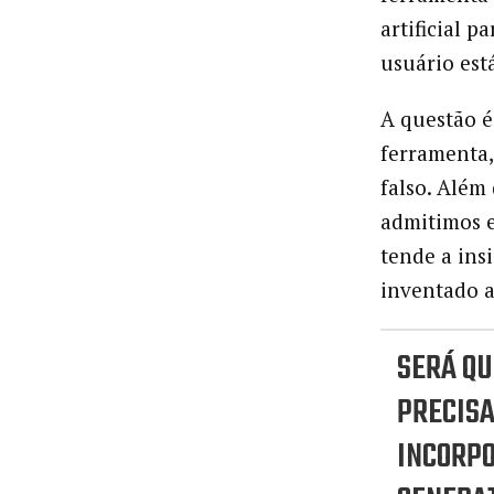
artificial 
usuário est
A questão é
ferramenta,
falso. Além
admitimos e
tende a ins
inventado 
SERÁ Q
PRECIS
INCORPO